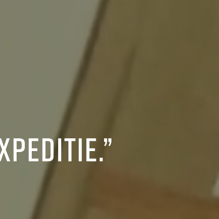
xpeditie.”